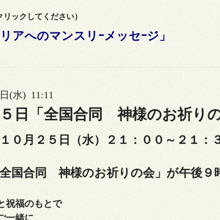
リックしてください）
リアへのマンスリｰメッセｰジ」
日(水) 11:11
５日「全国合同 神様のお祈り
１０
月２５日（水）２１：００～２１：
「全国合同 神様のお祈りの会」が
午後９
と祝福のもとで
ご一緒に