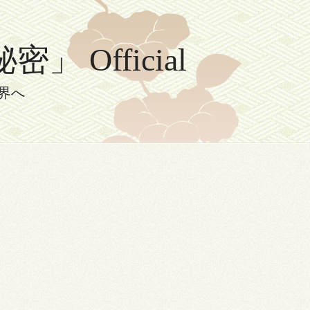
Official
界へ
」