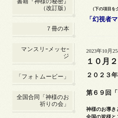
書籍『神様の秘密』
（改訂版）
（下の項目をク
「幻視者マ
７冊の本
マンスリｰメッセｰ
2023年10月25
ジ
１０月２
２０２３年
「フォトムービー」
第６９回
全国合同「神様のお
祈りの会」
神様のお導き
全国の皆様と