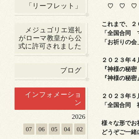
「リーフレット」
♡ ♡ ♡ 
これまで、２
メジュゴリエ巡礼
「全国合同 
がローマ教皇から公
「お祈りの会
式に許可されました
２０２３年４
『神様の秘密
ブログ
『神様の秘密
インフォメーショ
２０２３年５
ン
「全国合同 
2026
様々な形でお
07
06
05
04
02
どうぞご一緒