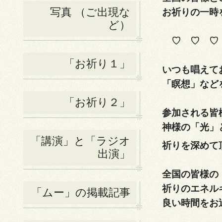
写真 （ご出現な
お祈りの一時
ど）
♡ ♡ ♡
「お祈り１」
いつも唱えて
「瞑想」など
「お祈り２」
参加される皆
神様の「光」
「講演」と「ラジオ
祈りを深めて
出演」
全国の皆様の
祈りのエネル
「ムー」の掲載記事
良い時間をお