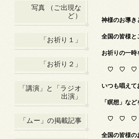
写真 （ご出現な
ど）
神様のお導き
全国の皆様と
「お祈り１」
お祈りの一時
「お祈り２」
♡ ♡ ♡
いつも唱えて
「講演」と「ラジオ
出演」
「瞑想」など
♡ ♡ ♡
「ムー」の掲載記事
全国の皆様の