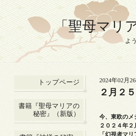
「聖母マリアの
よ
2024年02月26
トップページ
２月２
書籍『聖母マリアの
秘密』（新版）
今、東欧のメ
２０２４年２
「幻視者マリ