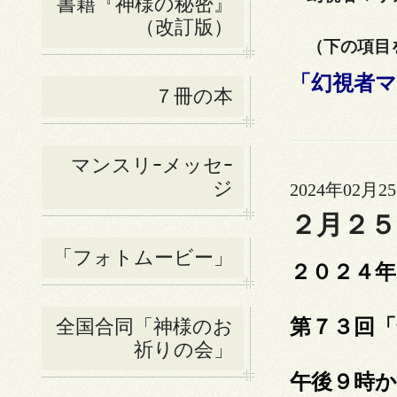
書籍『神様の秘密』
（改訂版）
（下の項目を
「幻視者マ
７冊の本
マンスリｰメッセｰ
ジ
2024年02月25
２月２５
「フォトムービー」
２０２４年
第７３回「
全国合同「神様のお
祈りの会」
午後９時か