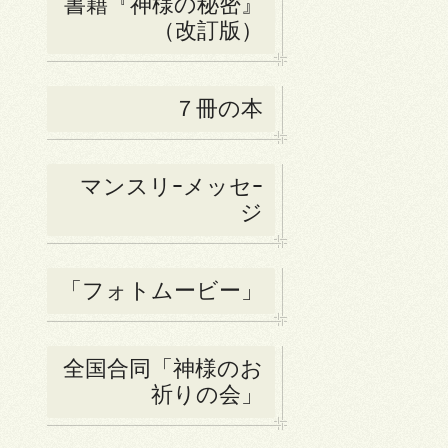
書籍『神様の秘密』
（改訂版）
７冊の本
マンスリｰメッセｰ
ジ
「フォトムービー」
全国合同「神様のお
祈りの会」