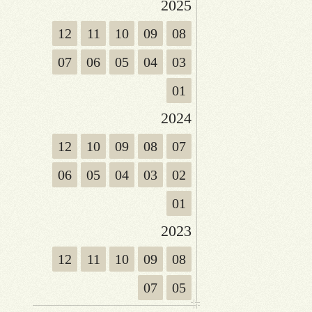
2025
12
11
10
09
08
07
06
05
04
03
01
2024
12
10
09
08
07
06
05
04
03
02
01
2023
12
11
10
09
08
07
05