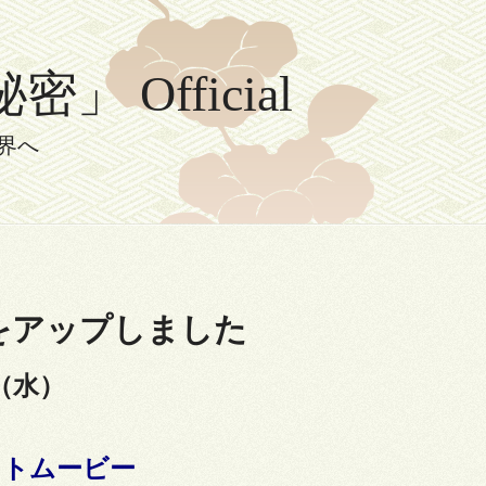
Official
界へ
をアップしました
（水）
ォ
トムービー