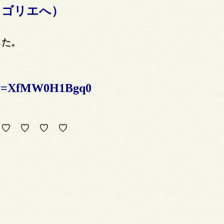
ュゴリエへ）
した。
。
h?v=XfMW0H1Bgq0
 ♡ ♡ ♡ ♡